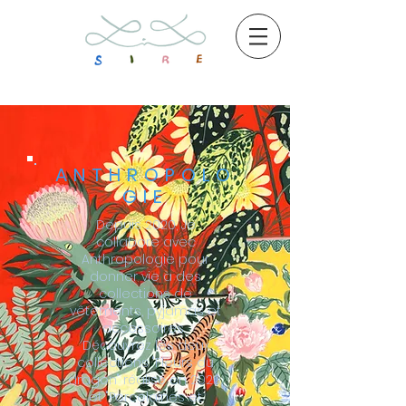
ANTHROPOLO
GIE
Depuis 2020, Je
collabore avec
Anthropologie pour
donner vie à des
collections de
vêtements, pyjamas et
accessoires.
Découvrez les deux
collections "Fleurs du
dragon" réalisé en 2020,
et "Porcelaines et